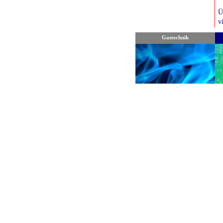
Ü
v
E
Gastechnik
A
a
w
l
I
G
w
J
e
e
A
W
(
d
g
w