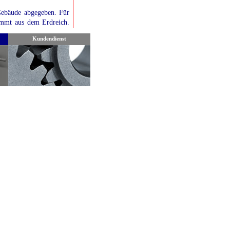
Gebäude abgegeben. Für
kommt aus dem Erdreich.
r monovalent arbeitende
Kundendienst
 regeneriert. Daher ist
den. Bei Tiefensonden
nutzt. Erdtemperaturen
. Es kann festgehalten
übergang.
gang. Es ist daher oft
r zu dimensionieren, um
eistungszahl der Anlage
en im Garten im Bereich
o m² Gartenfläche ein
berrohre nicht zu gering