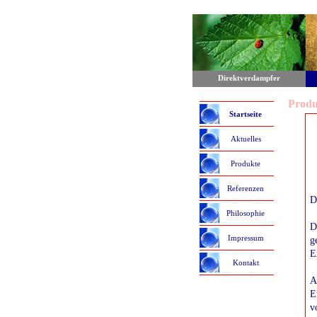
Direktverdampfer
Produ
Startseite
Aktuelles
Produkte
Referenzen
D
Philosophie
D
Impressum
g
E
Kontakt
A
E
v