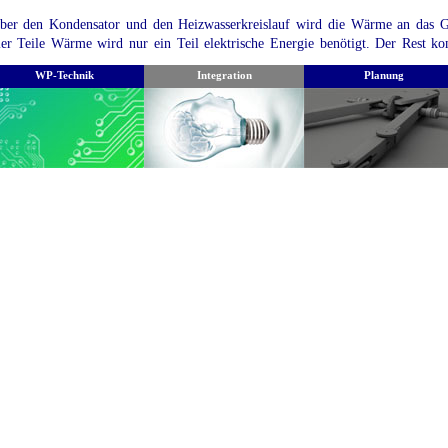
ber den Kondensator und den Heizwasserkreislauf wird die Wärme an das 
ier Teile Wärme wird nur ein Teil elektrische Energie benötigt. Der Rest 
rdreich als EnergiequelleDas Erdreich stellt eine ideale Energiequelle fü
WP-Technik
Integration
Planung
nlagen dar. Das Erdreich speichert Sonnenenergie und wird durch Regenwasser
uch im Winter und bei Schneebedeckung ausreichend Quellenergie vorhan
erden ein großer Erdspeicher und im Wesentlichen geothermische Energie ge
iegen in 15 m Tiefe ganzjährig konstant bei 10 °C.
st jede Art von Boden geeignet?
rundsätzlich gibt es für jede Art von Untergrund den idealen Erdabsorber
erden, dass je feuchter und lehmiger ein Boden ist, umso besser ist der Wärme
e trockener der Boden (Schotterboden), desto schlechter ist der Wärmeüber
rforderlich, bei schlechten Bodenverhältnissen den Erdabsorber etwas größe
inen guten Wirkungsgrad (Arbeitszahl) der Anlage sicherzustellen.
CHTUNG!!!!
ird eine Wärmequellenanlage zu klein dimensioniert, sinkt nicht nur die L
höhere Betriebskosten), sondern es kann auch zu Frostaufwürfen und Setzung
es Erdabsorbers kommen. Es ist daher wichtig, dass der Wärmeentzug pr
ewisses Maß nicht überschreitet und dass die Abstände der einzelnen Erdabsor
erden.